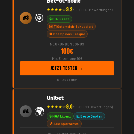
Bet-at-home
9.2
★★★★☆
/10 · (1.940 Bewertungen)
🎯
#3
🔒 EU-Lizenz
🇦🇹 Österreich-fokussiert
⚽ Champions League
NEUKUNDENBONUS
100€
Min. Einzahlung: 10€
Jetzt testen →
18+ · AGB gelten
Unibet
9.0
★★★★☆
/10 · (1.680 Bewertungen)
🌍
#4
🔒 MGA Lizenz
📊 Beste Quoten
🏀 Alle Sportarten
WILLKOMMENSBONUS