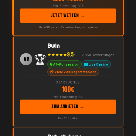
Min. Einzahlung: 10€
Jetzt wetten →
18+ · AGB gelten · Verantwortungsvoll spielen
Bwin
9.5
★★★★★
/10 · (2.850 Bewertungen)
🏆
#2
🔒 AT-Konzession
🎰 Live Casino
💳 Viele Zahlungsmethoden
STARTBONUS
100€
Min. Einzahlung: 5€
Zum Anbieter →
18+ · AGB gelten